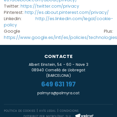
Twitter:
https://twitter.com/privacy
Pinterest:
http://es.about.pinterest.com/privacy/
Linkedin:
http://es.linkedin.com/legal/cookie-
policy
Google Plus:
https://www.google.es/intl/es/policies/technologie
CONTACTE
Albert Einstein, 54 - 60 - Nave 3
08940 Cornellà de Llobregat
(BARCELONA)
649 631 197
palmyra@palmyra.cat
POLÍTICA DE COOKIES
AVÍS LEGAL
CONDICIONS
DISTRIBUÏT PER:
MICROLÒGIC, SLU