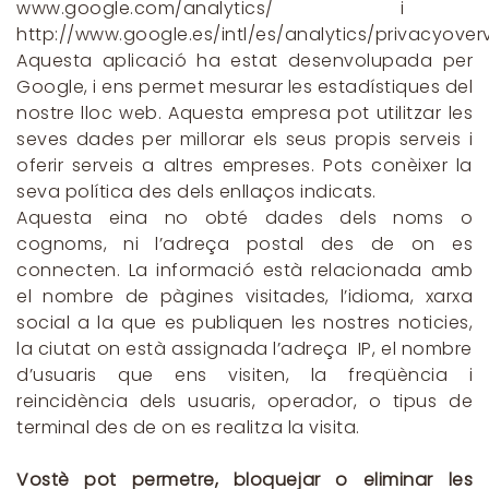
www.google.com/analytics/ i
http://www.google.es/intl/es/analytics/privacyover
Aquesta aplicació ha estat desenvolupada per
Google, i ens permet mesurar les estadístiques del
nostre lloc web. Aquesta empresa pot utilitzar les
seves dades per millorar els seus propis serveis i
oferir serveis a altres empreses. Pots conèixer la
seva política des dels enllaços indicats.
Aquesta eina no obté dades dels noms o
cognoms, ni l’adreça postal des de on es
connecten. La informació està relacionada amb
el nombre de pàgines visitades, l’idioma, xarxa
social a la que es publiquen les nostres noticies,
la ciutat on està assignada l’adreça IP, el nombre
d’usuaris que ens visiten, la freqüència i
reincidència dels usuaris, operador, o tipus de
terminal des de on es realitza la visita.
Vostè pot permetre, bloquejar o eliminar les