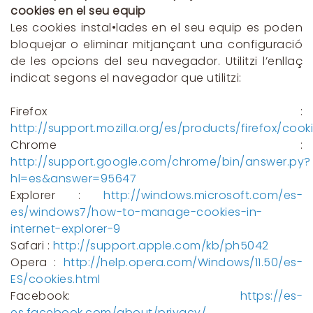
cookies en el seu equip
Les cookies instal•lades en el seu equip es poden
bloquejar o eliminar mitjançant una configuració
de les opcions del seu navegador. Utilitzi l’enllaç
indicat segons el navegador que utilitzi:
Firefox :
http://support.mozilla.org/es/products/firefox/cook
Chrome :
http://support.google.com/chrome/bin/answer.py?
hl=es&answer=95647
Explorer :
http://windows.microsoft.com/es-
es/windows7/how-to-manage-cookies-in-
internet-explorer-9
Safari :
http://support.apple.com/kb/ph5042
Opera :
http://help.opera.com/Windows/11.50/es-
ES/cookies.html
Facebook:
https://es-
es.facebook.com/about/privacy/