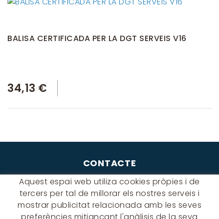
BALISA CERTIFICADA PER LA DGT SERVEIS V16
34,13 €
CONTACTE
Albert Einstein, 54 - 60 - Nave 3
Aquest espai web utiliza cookies pròpies i de
08940 Cornellà de Llobregat
tercers per tal de millorar els nostres serveis i
(BARCELONA)
mostrar publicitat relacionada amb les seves
649 631 197
preferències mitjançant l'anàlisis de la seva