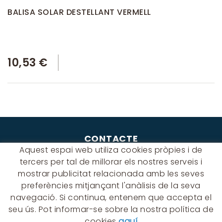
BALISA SOLAR DESTELLANT VERMELL
10,53 €
CONTACTE
Aquest espai web utiliza cookies pròpies i de
Albert Einstein, 54 - 60 - Nave 3
tercers per tal de millorar els nostres serveis i
08940 Cornellà de Llobregat
mostrar publicitat relacionada amb les seves
(BARCELONA)
preferències mitjançant l'anàlisis de la seva
649 631 197
navegació. Si continua, entenem que accepta el
palmyra@palmyra.cat
seu ús. Pot informar-se sobre la nostra política de
cookies
aquí