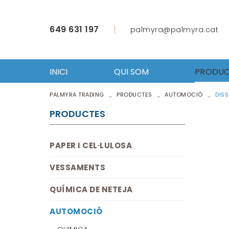
649 631 197
palmyra@palmyra.cat
INICI
QUI SOM
PRODUC
PALMYRA TRADING
PRODUCTES
AUTOMOCIÓ
DISS
PAPER 
VESSA
PRODUCTES
QUÍMI
AUTO
PAPER I CEL·LULOSA
FERRET
ROBA L
VESSAMENTS
ÚTILS 
EQUIP
QUÍMICA DE NETEJA
HOSTE
AUTOMOCIÓ