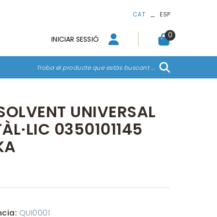
_
CAT
ESP
0
INICIAR SESSIÓ
Troba el producte que estàs buscant ...
SOLVENT UNIVERSAL
ÀL·LIC 0350101145
KA
ncia:
QUI0001