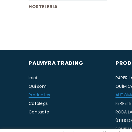
HOSTELERIA
PALMYRA TRADING
PROD
Inici
PAPER I
Qui som
QUÍMIC
Productes
AUTOM
Catàlegs
FERRETE
Contacte
ROBA LA
ÚTILS D
EQUIPA