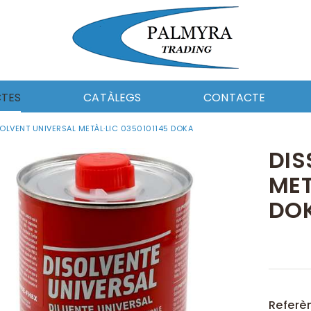
TES
CATÀLEGS
CONTACTE
OLVENT UNIVERSAL METÀL·LIC 0350101145 DOKA
I CEL·LULOSA
PAPER I CEL-LULOSA
MENTS
UTILS DE NETEJA
DIS
CA DE NETEJA
FERRETERIA
MET
MOCIÓ
EQUIPAMENT
ERIA
CATALAG_DOSICO
DO
ABORAL I EPIS
ROBA LABORAL I EPIS
DE NETEJA
QUÍMICA DE NETEJA
AMENT
AUTOMOCIÓ
LERIA
Referè