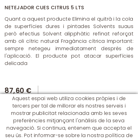
NETEJADOR CUES CITRUS 5 LTS
Quant a aquest producte Elimina el quitrà i la cola
de superfícies dures i pintades Solvents suaus
però efectius Solvent alipphàtic refinat reforçat
amb oli cítric natural Fragància cítrica Important:
sempre netegeu immediatament després de
l'aplicació. El producte pot atacar superfícies
delicada
87,60 €
Aquest espai web utiliza cookies pròpies i de
tercers per tal de millorar els nostres serveis i
mostrar publicitat relacionada amb les seves
preferències mitjançant l'anàlisis de la seva
navegació. Si continua, entenem que accepta el
seu ús. Pot informar-se sobre la nostra política de
CONTACTE