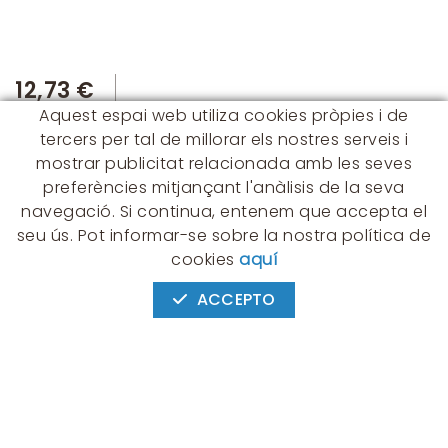
12,73 €
Aquest espai web utiliza cookies pròpies i de
tercers per tal de millorar els nostres serveis i
mostrar publicitat relacionada amb les seves
preferències mitjançant l'anàlisis de la seva
navegació. Si continua, entenem que accepta el
seu ús. Pot informar-se sobre la nostra política de
CONTACTE
cookies
aquí
Albert Einstein, 54 - 60 - Nave 3
08940 Cornellà de Llobregat
ACCEPTO
(BARCELONA)
649 631 197
palmyra@palmyra.cat