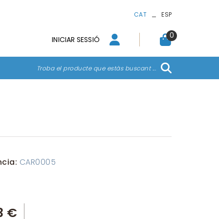
_
CAT
ESP
0
INICIAR SESSIÓ
Troba el producte que estàs buscant ...
ncia:
CAR0005
3 €