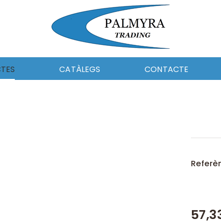
TES
CATÀLEGS
CONTACTE
I CEL·LULOSA
PAPER I CEL-LULOSA
MENTS
UTILS DE NETEJA
CA DE NETEJA
FERRETERIA
MOCIÓ
EQUIPAMENT
ERIA
CATALAG_DOSICO
ABORAL I EPIS
ROBA LABORAL I EPIS
Referè
DE NETEJA
QUÍMICA DE NETEJA
AMENT
AUTOMOCIÓ
LERIA
57,3