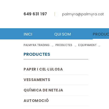
649 631 197
palmyra@palmyra.cat
INICI
QUI SOM
PRODUC
PALMYRA TRADING
PRODUCTES
EQUIPAMENT
PAPER 
VESSA
PRODUCTES
QUÍMI
AUTO
PAPER I CEL·LULOSA
FERRET
ROBA L
VESSAMENTS
ÚTILS 
EQUIP
QUÍMICA DE NETEJA
HOSTE
AUTOMOCIÓ