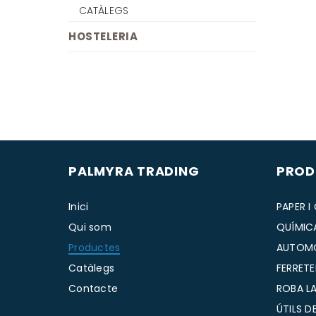
CATÀLEGS
HOSTELERIA
PALMYRA TRADING
PROD
Inici
PAPER I
Qui som
QUÍMIC
Productes
AUTOM
Catàlegs
FERRETE
Contacte
ROBA LA
ÚTILS D