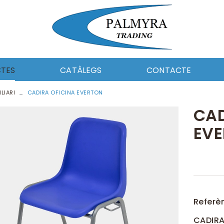
TES
CATÀLEGS
CONTACTE
LIARI
CADIRA OFICINA EVERTON
I CEL·LULOSA
PAPER I CEL-LULOSA
MENTS
UTILS DE NETEJA
CAD
CA DE NETEJA
FERRETERIA
EV
MOCIÓ
EQUIPAMENT
ERIA
CATALAG_DOSICO
ABORAL I EPIS
ROBA LABORAL I EPIS
DE NETEJA
QUÍMICA DE NETEJA
AMENT
AUTOMOCIÓ
LERIA
Referè
CADIRA