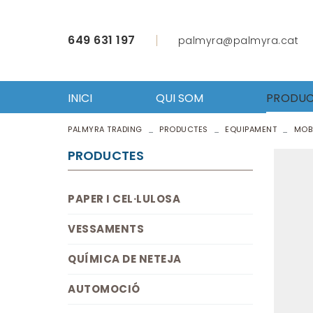
649 631 197
palmyra@palmyra.cat
INICI
QUI SOM
PRODUC
PALMYRA TRADING
PRODUCTES
EQUIPAMENT
MOBI
PAPER 
VESSA
PRODUCTES
QUÍMI
AUTO
PAPER I CEL·LULOSA
FERRET
ROBA L
VESSAMENTS
ÚTILS 
EQUIP
QUÍMICA DE NETEJA
HOSTE
AUTOMOCIÓ