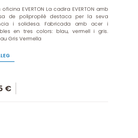
s oficina EVERTON La cadira EVERTON amb
sa de polipropilè destaca per la seva
ència i solidesa. Fabricada amb acer i
bles en tres colors: blau, vermell i gris.
lau Gris Vermella
LEG
5 €