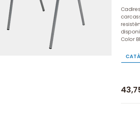
Cadire
carcas
resist
disponi
Color B
CATÀ
43,7