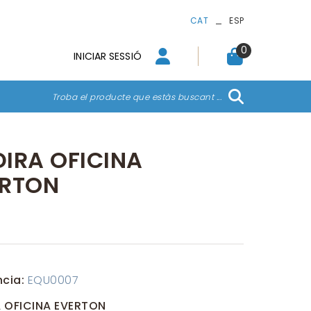
_
CAT
ESP
0
INICIAR SESSIÓ
Troba el producte que estàs buscant ...
IRA OFICINA
ERTON
ncia:
EQU0007
 OFICINA EVERTON