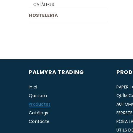
CATÀLEGS
HOSTELERIA
PALMYRA TRADING
PROD
Inici
PAPER I
Qui som
QUÍMIC
Productes
AUTOM
Catàlegs
FERRETE
Contacte
ROBA LA
ÚTILS D