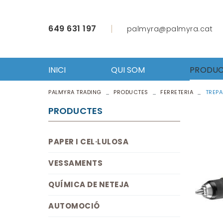
649 631 197
palmyra@palmyra.cat
INICI
QUI SOM
PRODUC
PALMYRA TRADING
PRODUCTES
FERRETERIA
TREPA
PAPER 
VESSA
PRODUCTES
QUÍMI
AUTO
PAPER I CEL·LULOSA
FERRET
ROBA L
VESSAMENTS
ÚTILS 
EQUIP
QUÍMICA DE NETEJA
HOSTE
AUTOMOCIÓ