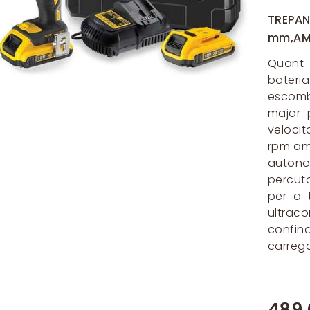
TREPA
mm,AMB
Quant 
bateria
escomb
major 
velocit
rpm amb
autonom
percut
per a 
ultrac
confina
carrega
489,