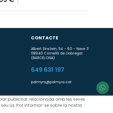
CONTACTE
Albert Einstein, 54 - 60 - Nave 3
08940 Cornellà de Llobregat
(BARCELONA)
649 631 197
palmyra@palmyra.cat
ostrar publicitat relacionada amb les seves
 seu ús. Pot informar-se sobre la nostra