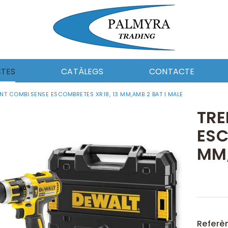
TES
CATÀLEGS
CONTACTE
NT COMBI.SENSE ESCOMBRETES XR18, 13 MM,AMB 2 BAT I MALE
I CEL·LULOSA
PAPER I CEL-LULOSA
MENTS
UTILS DE NETEJA
TRE
CA DE NETEJA
FERRETERIA
ESC
MOCIÓ
EQUIPAMENT
ERIA
CATALAG_DOSICO
MM,
ABORAL I EPIS
ROBA LABORAL I EPIS
DE NETEJA
QUÍMICA DE NETEJA
AMENT
AUTOMOCIÓ
LERIA
Referè