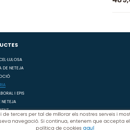
UCTES
 CEL·LULOSA
A DE NETEJA
OCIÓ
RIA
BORAL I EPIS
E NETEJA
MENT
 de tercers per tal de millorar els nostres serveis i m
ERIA
a seva navegació. Si continua, entenem que accepta el
ENTS
política de cookies
aquí