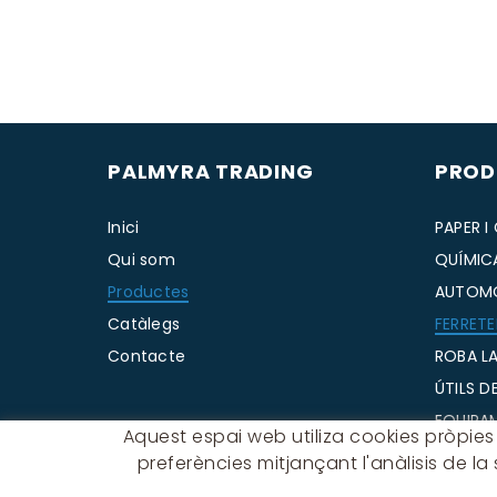
PALMYRA TRADING
PROD
Inici
PAPER I
Qui som
QUÍMIC
Productes
AUTOM
Catàlegs
FERRETE
Contacte
ROBA LA
ÚTILS D
EQUIPA
Aquest espai web utiliza cookies pròpies i
HOSTEL
preferències mitjançant l'anàlisis de l
VESSAM