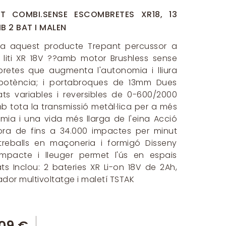
NT COMBI.SENSE ESCOMBRETES XR18, 13
 2 BAT I MALEN
a aquest producte Trepant percussor a
 liti XR 18V ??amb motor Brushless sense
retes que augmenta l'autonomia i lliura
potència; i portabroques de 13mm Dues
ats variables i reversibles de 0-600/2000
 tota la transmissió metàl·lica per a més
ia i una vida més llarga de l'eina Acció
ora de fins a 34.000 impactes per minut
treballs en maçoneria i formigó Disseny
ompacte i lleuger permet l'ús en espais
ts Inclou: 2 bateries XR Li-on 18V de 2Ah,
dor multivoltatge i maletí TSTAK
09 €