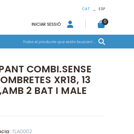
_
CAT
ESP
0
INICIAR SESSIÓ
Troba el producte que estàs buscant ...
PANT COMBI.SENSE
OMBRETES XR18, 13
AMB 2 BAT I MALE
ncia:
TLA0002