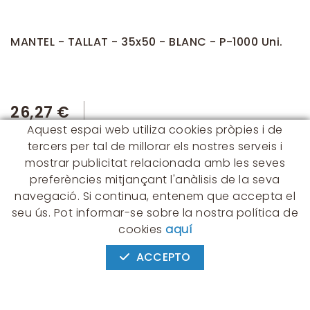
MANTEL - TALLAT - 35x50 - BLANC - P-1000 Uni.
26,27 €
Aquest espai web utiliza cookies pròpies i de
tercers per tal de millorar els nostres serveis i
mostrar publicitat relacionada amb les seves
preferències mitjançant l'anàlisis de la seva
navegació. Si continua, entenem que accepta el
seu ús. Pot informar-se sobre la nostra política de
CONTACTE
cookies
aquí
Albert Einstein, 54 - 60 - Nave 3
08940 Cornellà de Llobregat
ACCEPTO
(BARCELONA)
649 631 197