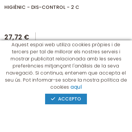
HIGIÈNIC - DIS-CONTROL - 2 C
27,72 €
Aquest espai web utiliza cookies pròpies i de
tercers per tal de millorar els nostres serveis i
mostrar publicitat relacionada amb les seves
preferències mitjançant l'anàlisis de la seva
navegació. Si continua, entenem que accepta el
seu ús. Pot informar-se sobre la nostra política de
CONTACTE
cookies
aquí
Albert Einstein, 54 - 60 - Nave 3
08940 Cornellà de Llobregat
ACCEPTO
(BARCELONA)
649 631 197
palmyra@palmyra.cat