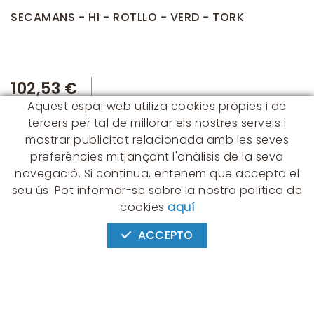
SECAMANS - H1 - ROTLLO - VERD - TORK
102,53 €
Aquest espai web utiliza cookies pròpies i de
tercers per tal de millorar els nostres serveis i
mostrar publicitat relacionada amb les seves
preferències mitjançant l'anàlisis de la seva
navegació. Si continua, entenem que accepta el
seu ús. Pot informar-se sobre la nostra política de
CONTACTE
cookies
aquí
Albert Einstein, 54 - 60 - Nave 3
08940 Cornellà de Llobregat
ACCEPTO
(BARCELONA)
649 631 197
palmyra@palmyra.cat