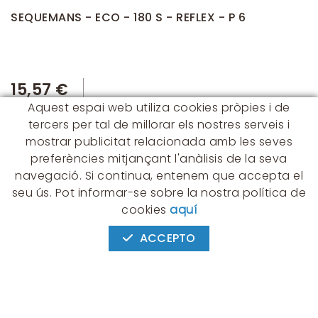
SEQUEMANS - ECO - 180 S - REFLEX - P 6
15,57 €
Aquest espai web utiliza cookies pròpies i de
tercers per tal de millorar els nostres serveis i
mostrar publicitat relacionada amb les seves
preferències mitjançant l'anàlisis de la seva
navegació. Si continua, entenem que accepta el
seu ús. Pot informar-se sobre la nostra política de
CONTACTE
cookies
aquí
Albert Einstein, 54 - 60 - Nave 3
08940 Cornellà de Llobregat
ACCEPTO
(BARCELONA)
649 631 197
palmyra@palmyra.cat