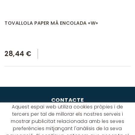
TOVALLOLA PAPER MÀ ENCOLADA «W»
28,44 €
CONTACTE
Aquest espai web utiliza cookies pròpies i de
Albert Einstein, 54 - 60 - Nave 3
tercers per tal de millorar els nostres serveis i
08940 Cornellà de Llobregat
mostrar publicitat relacionada amb les seves
(BARCELONA)
preferències mitjançant l'anàlisis de la seva
649 631 197