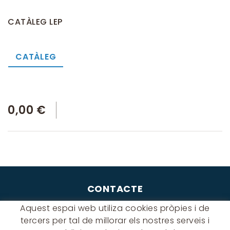
CATÀLEG LEP
CATÀLEG
0,00 €
CONTACTE
Albert Einstein, 54 - 60 - Nave 3
Aquest espai web utiliza cookies pròpies i de
08940 Cornellà de Llobregat
tercers per tal de millorar els nostres serveis i
(BARCELONA)