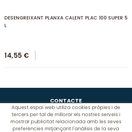
DESENGREIXANT PLANXA CALENT PLAC 100 SUPER 5
L
14,55 €
CONTACTE
Aquest espai web utiliza cookies pròpies i de
Albert Einstein, 54 - 60 - Nave 3
tercers per tal de millorar els nostres serveis i
08940 Cornellà de Llobregat
mostrar publicitat relacionada amb les seves
(BARCELONA)
preferències mitjançant l'anàlisis de la seva