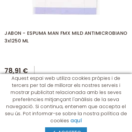
JABON - ESPUMA MAN FMX MILD ANTIMICROBIANO
3x1250 ML
78,91 €
Aquest espai web utiliza cookies pròpies i de
tercers per tal de millorar els nostres serveis i
mostrar publicitat relacionada amb les seves
preferències mitjançant l'anàlisis de la seva
navegació. Si continua, entenem que accepta el
seu ús. Pot informar-se sobre la nostra política de
CONTACTE
cookies
aquí
Albert Einstein, 54 - 60 - Nave 3
08940 Cornellà de Llobregat