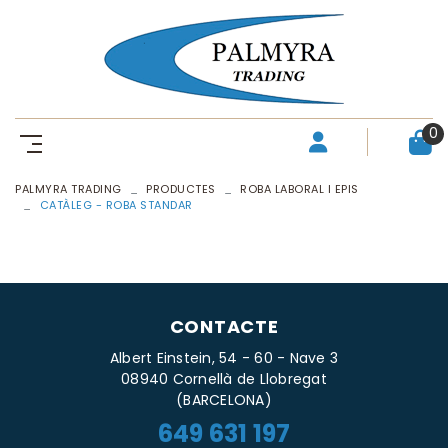
0
PALMYRA TRADING
PRODUCTES
ROBA LABORAL I EPIS
CATÀLEG - ROBA STANDAR
CONTACTE
Albert Einstein, 54 - 60 - Nave 3
08940 Cornellà de Llobregat
(BARCELONA)
649 631 197