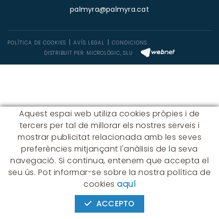
palmyra@palmyra.cat
POLÍTICA DE COOKIES
AVÍS LEGAL
CONDICIONS
DISTRIBUÏT PER:
MICROLÒGIC, SLU
Aquest espai web utiliza cookies pròpies i de
tercers per tal de millorar els nostres serveis i
mostrar publicitat relacionada amb les seves
preferències mitjançant l'anàlisis de la seva
navegació. Si continua, entenem que accepta el
seu ús. Pot informar-se sobre la nostra política de
cookies
aquí
ACCEPTO