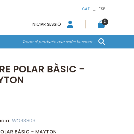
_
CAT
ESP
0
INICIAR SESSIÓ
Troba el producte que estàs buscant ...
RE POLAR BÀSIC -
YTON
ncia:
WOR3803
POLAR BÀSIC - MAYTON