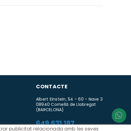
CONTACTE
Albert Einstein, 54 - 60 - Nave 3
08940 Cornellà de Llobregat
(BARCELONA)
649 631 197
ostrar publicitat relacionada amb les seves