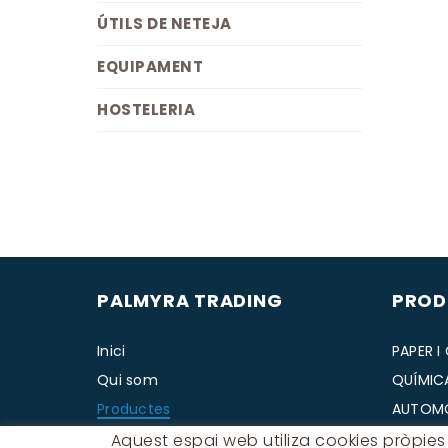
ÚTILS DE NETEJA
EQUIPAMENT
HOSTELERIA
PALMYRA TRADING
PROD
Inici
PAPER I
Qui som
QUÍMIC
Productes
AUTOM
Catàlegs
FERRETE
Aquest espai web utiliza cookies pròpies i