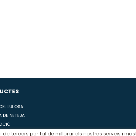
UCTES
 CEL·LULOSA
A DE NETEJA
OCIÓ
RIA
 de tercers per tal de millorar els nostres serveis i m