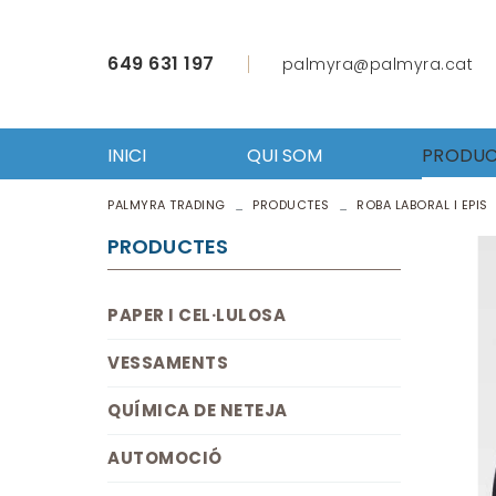
649 631 197
palmyra@palmyra.cat
INICI
QUI SOM
PRODUC
PALMYRA TRADING
PRODUCTES
ROBA LABORAL I EPIS
PAPER 
VESSA
PRODUCTES
QUÍMI
AUTO
PAPER I CEL·LULOSA
FERRET
ROBA L
VESSAMENTS
ÚTILS 
EQUIP
QUÍMICA DE NETEJA
HOSTE
AUTOMOCIÓ