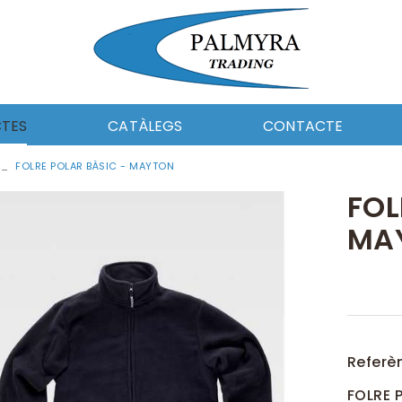
TES
CATÀLEGS
CONTACTE
FOLRE POLAR BÀSIC - MAYTON
I CEL·LULOSA
PAPER I CEL-LULOSA
MENTS
UTILS DE NETEJA
FOL
CA DE NETEJA
FERRETERIA
MA
MOCIÓ
EQUIPAMENT
ERIA
CATALAG_DOSICO
ABORAL I EPIS
ROBA LABORAL I EPIS
DE NETEJA
QUÍMICA DE NETEJA
AMENT
AUTOMOCIÓ
LERIA
Referè
FOLRE 