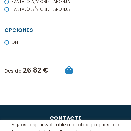
PANTALÓ A/V GRIS TARONJA
PANTALÓ A/V GRIS TARONJA
OPCIONES
GN
26,82 €
Des de
CONTACTE
Aquest espai web utiliza cookies pròpies i de
Albert Einstein, 54 - 60 - Nave 3