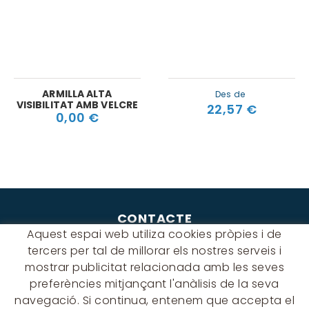
ARMILLA ALTA
Des de
VISIBILITAT AMB VELCRE
22,57 €
0,00 €
CONTACTE
Aquest espai web utiliza cookies pròpies i de
Albert Einstein, 54 - 60 - Nave 3
tercers per tal de millorar els nostres serveis i
08940 Cornellà de Llobregat
mostrar publicitat relacionada amb les seves
(BARCELONA)
preferències mitjançant l'anàlisis de la seva
649 631 197
navegació. Si continua, entenem que accepta el