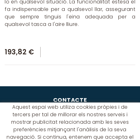
lo en qualsevol situació. La funcionalitat estesa el
fa indispensable per a qualsevol llar, assegurant
que sempre tinguis l'eina adequada per a
qualsevol tasca a l'aire lliure.
193,82 €
CONTACTE
Aquest espai web utiliza cookies pròpies i de
Albert Einstein, 54 - 60 - Nave 3
tercers per tal de millorar els nostres serveis i
08940 Cornellà de Llobregat
mostrar publicitat relacionada amb les seves
(BARCELONA)
preferències mitjançant l'anàlisis de la seva
649 631 197
navegació. Si continua, entenem que accepta el