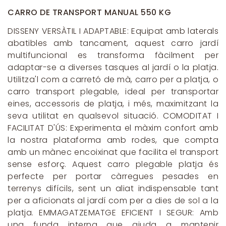
CARRO DE TRANSPORT MANUAL 550 KG
DISSENY VERSÀTIL I ADAPTABLE: Equipat amb laterals
abatibles amb tancament, aquest carro jardí
multifuncional es transforma fàcilment per
adaptar-se a diverses tasques al jardí o la platja.
Utilitza'l com a carretó de mà, carro per a platja, o
carro transport plegable, ideal per transportar
eines, accessoris de platja, i més, maximitzant la
seva utilitat en qualsevol situació. COMODITAT I
FACILITAT D'ÚS: Experimenta el màxim confort amb
la nostra plataforma amb rodes, que compta
amb un mànec encoixinat que facilita el transport
sense esforç. Aquest carro plegable platja és
perfecte per portar càrregues pesades en
terrenys difícils, sent un aliat indispensable tant
per a aficionats al jardí com per a dies de sol a la
platja. EMMAGATZEMATGE EFICIENT I SEGUR: Amb
una funda interna que ajuda a mantenir