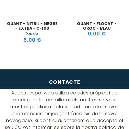
GUANT - NITRIL - NEGRE
GUANT - FLOCAT -
- EXTRA - C-100
GROC - BLAU
0,00 €
Des de
6,00 €
CONTACTE
Albert Einstein, 54 - 60 - Nave 3
Aquest espai web utiliza cookies pròpies i de
08940 Cornellà de Llobregat
tercers per tal de millorar els nostres serveis i
(BARCELONA)
mostrar publicitat relacionada amb les seves
649 631 197
preferències mitjançant l'anàlisis de la seva
navegació. Si continua, entenem que accepta el
palmyra@palmyra.cat
seu ús. Pot informar-se sobre la nostra política de