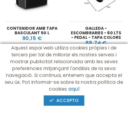
CONTENIDOR AMB TAPA
GALLEDA -
BASCULANT 50 L
ESCOMBRARIES - 60 LTS
90,15 €
- PEDAL - TAPA COLORS
88,74 €
Aquest espai web utiliza cookies pròpies i de
tercers per tal de millorar els nostres serveis i
mostrar publicitat relacionada amb les seves
preferències mitjançant l'anàlisis de la seva
navegació. Si continua, entenem que accepta el
seu ús. Pot informar-se sobre la nostra política de
CONTACTE
cookies
aquí
Albert Einstein, 54 - 60 - Nave 3
08940 Cornellà de Llobregat
ACCEPTO
(BARCELONA)
649 631 197
palmyra@palmyra.cat