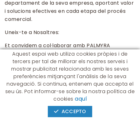
departament de la seva empresa, aportant valor
i solucions efectives en cada etapa del procés
comercial.
Uneix-te a Nosaltres:
Et convidem a col·laborar amb PALMYRA
TRADING, S.L. per optimitzar les operacions
Aquest espai web utiliza cookies pròpies i de
tercers per tal de millorar els nostres serveis i
comercials i portar el teu negoci al següent nivell.
mostrar publicitat relacionada amb les seves
preferències mitjançant l'anàlisis de la seva
navegació. Si continua, entenem que accepta el
seu ús. Pot informar-se sobre la nostra política de
CONTACTE
cookies
aquí
Albert Einstein, 54 - 60 - Nave 3
08940 Cornellà de Llobregat
ACCEPTO
(BARCELONA)
649 631 197
palmyra@palmyra.cat