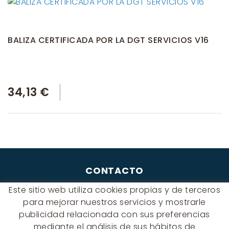
BALIZA CERTIFICADA POR LA DGT SERVICIOS V16
34,13 €
CONTACTO
Albert Einstein, 54 - 60 - Nave 3
Este sitio web utiliza cookies propias y de terceros
08940 Cornellà de Llobregat
para mejorar nuestros servicios y mostrarle
(BARCELONA)
publicidad relacionada con sus preferencias
649 631 197
mediante el análisis de sus hábitos de