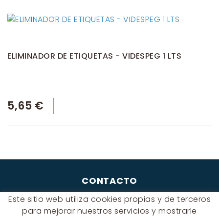
ELIMINADOR DE ETIQUETAS - VIDESPEG 1 LTS
5,65 €
CONTACTO
Albert Einstein, 54 - 60 - Nave 3
Este sitio web utiliza cookies propias y de terceros
08940 Cornellà de Llobregat
para mejorar nuestros servicios y mostrarle
(BARCELONA)