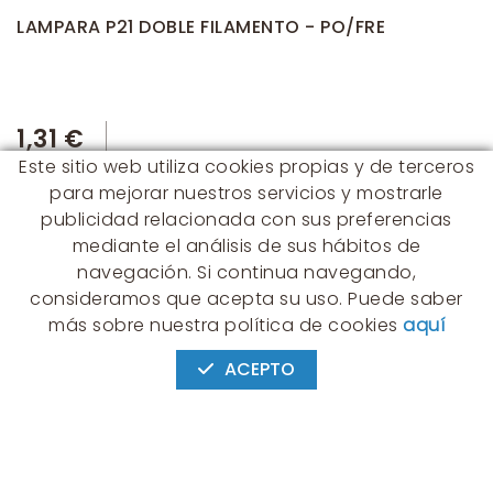
LAMPARA P21 DOBLE FILAMENTO - PO/FRE
1,31 €
Este sitio web utiliza cookies propias y de terceros
para mejorar nuestros servicios y mostrarle
publicidad relacionada con sus preferencias
mediante el análisis de sus hábitos de
navegación. Si continua navegando,
consideramos que acepta su uso. Puede saber
CONTACTO
más sobre nuestra política de cookies
aquí
Albert Einstein, 54 - 60 - Nave 3
08940 Cornellà de Llobregat
ACEPTO
(BARCELONA)
649 631 197
palmyra@palmyra.cat