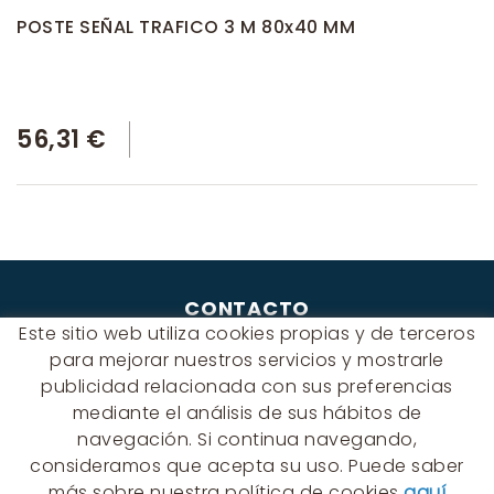
POSTE SEÑAL TRAFICO 3 M 80x40 MM
56,31 €
CONTACTO
Este sitio web utiliza cookies propias y de terceros
Albert Einstein, 54 - 60 - Nave 3
para mejorar nuestros servicios y mostrarle
08940 Cornellà de Llobregat
publicidad relacionada con sus preferencias
(BARCELONA)
mediante el análisis de sus hábitos de
649 631 197
navegación. Si continua navegando,
palmyra@palmyra.cat
consideramos que acepta su uso. Puede saber
más sobre nuestra política de cookies
aquí