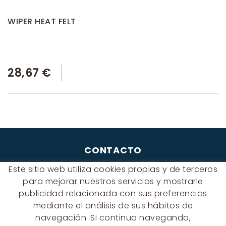
WIPER HEAT FELT
28,67 €
CONTACTO
Albert Einstein, 54 - 60 - Nave 3
Este sitio web utiliza cookies propias y de terceros
08940 Cornellà de Llobregat
para mejorar nuestros servicios y mostrarle
(BARCELONA)
publicidad relacionada con sus preferencias
649 631 197
mediante el análisis de sus hábitos de
navegación. Si continua navegando,
palmyra@palmyra.cat