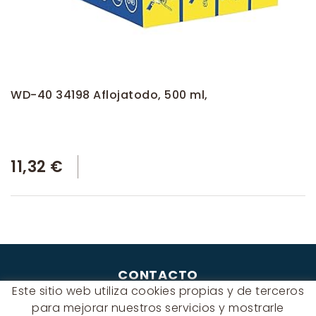
WD-40 34198 Aflojatodo, 500 ml,
11,32 €
CONTACTO
Este sitio web utiliza cookies propias y de terceros
Albert Einstein, 54 - 60 - Nave 3
para mejorar nuestros servicios y mostrarle
08940 Cornellà de Llobregat