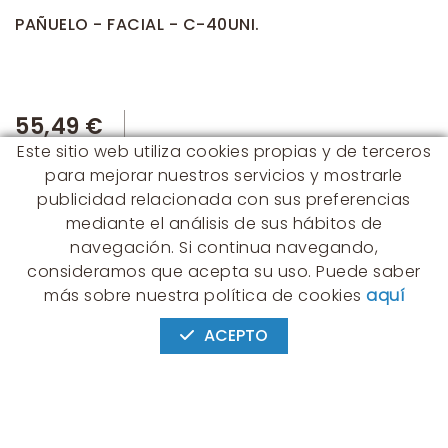
PAÑUELO - FACIAL - C-40UNI.
55,49 €
Este sitio web utiliza cookies propias y de terceros
para mejorar nuestros servicios y mostrarle
publicidad relacionada con sus preferencias
mediante el análisis de sus hábitos de
navegación. Si continua navegando,
consideramos que acepta su uso. Puede saber
CONTACTO
más sobre nuestra política de cookies
aquí
Albert Einstein, 54 - 60 - Nave 3
08940 Cornellà de Llobregat
ACEPTO
(BARCELONA)
649 631 197
palmyra@palmyra.cat