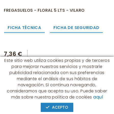
FREGASUELOS - FLORAL 5 LTS - VILARO
FICHA TÉCNICA
FICHA DE SEGURIDAD
7,36 €
Este sitio web utiliza cookies propias y de terceros
para mejorar nuestros servicios y mostrarle
publicidad relacionada con sus preferencias
mediante el análisis de sus hábitos de
navegación. Si continua navegando,
consideramos que acepta su uso. Puede saber
CONTACTO
más sobre nuestra política de cookies
aquí
Albert Einstein, 54 - 60 - Nave 3
08940 Cornellà de Llobregat
ACEPTO
(BARCELONA)