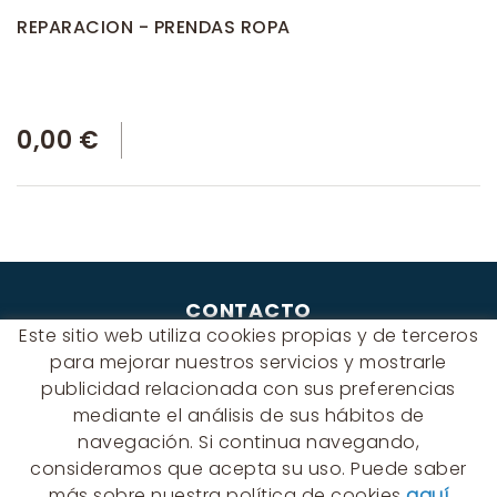
REPARACION - PRENDAS ROPA
0,00 €
CONTACTO
Este sitio web utiliza cookies propias y de terceros
Albert Einstein, 54 - 60 - Nave 3
para mejorar nuestros servicios y mostrarle
08940 Cornellà de Llobregat
publicidad relacionada con sus preferencias
(BARCELONA)
mediante el análisis de sus hábitos de
649 631 197
navegación. Si continua navegando,
palmyra@palmyra.cat
consideramos que acepta su uso. Puede saber
más sobre nuestra política de cookies
aquí