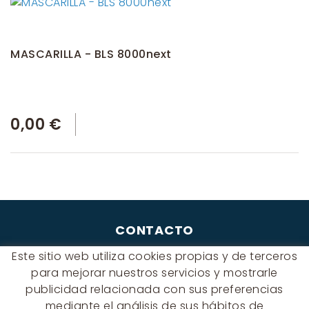
MASCARILLA - BLS 8000next
0,00 €
CONTACTO
Albert Einstein, 54 - 60 - Nave 3
Este sitio web utiliza cookies propias y de terceros
08940 Cornellà de Llobregat
para mejorar nuestros servicios y mostrarle
(BARCELONA)
publicidad relacionada con sus preferencias
649 631 197
mediante el análisis de sus hábitos de