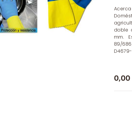
Acerc
Domésti
agricul
doble 
mm. Es
89/686
D4679-0
0,00