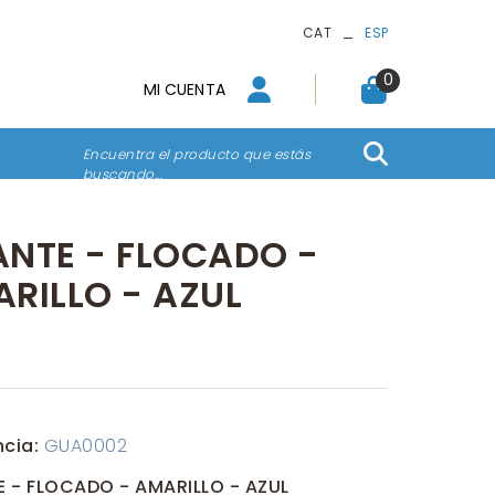
_
CAT
ESP
0
MI CUENTA
Encuentra el producto que estás
buscando...
NTE - FLOCADO -
RILLO - AZUL
ncia:
GUA0002
 - FLOCADO - AMARILLO - AZUL