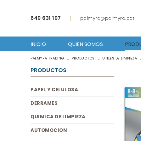
649 631 197
palmyra@palmyra.cat
INICIO
QUIEN SOMOS
PROD
PALMYRA TRADING
PRODUCTOS
UTILES DE LIMPIEZA
PAPE
DER
PRODUCTOS
QUIM
AUT
PAPEL Y CELULOSA
FERR
ROPA
DERRAMES
UTIL
EQU
QUIMICA DE LIMPIEZA
HOST
AUTOMOCION