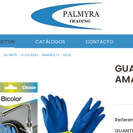
UCTOS
CATÁLOGOS
CONTACTO
GUANTE - FLOCADO - AMARILLO - AZUL
L Y CELULOSA
PAPEL Y CELULOSA
RAMES
UTILES DE LIMPIEZA
GUA
ICA DE LIMPIEZA
FERRETERIA
AMA
OMOCION
EQUIPAMIENTO
ETERIA
CATALOGO DOSICO
 LABORAL Y EPIS
ROPA LABORAL Y EPIS
ES DE LIMPIEZA
QUIMICA DE LIMPIEZA
IPAMIENTO
AUTOMOCION
ELERIA
Refere
GUANTE