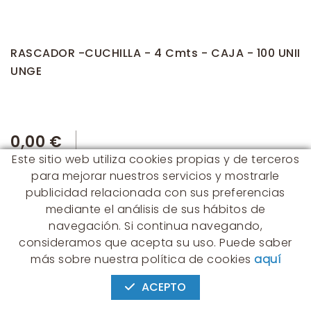
RASCADOR -CUCHILLA - 4 Cmts - CAJA - 100 UNII
UNGE
0,00 €
Este sitio web utiliza cookies propias y de terceros
para mejorar nuestros servicios y mostrarle
publicidad relacionada con sus preferencias
mediante el análisis de sus hábitos de
navegación. Si continua navegando,
consideramos que acepta su uso. Puede saber
CONTACTO
más sobre nuestra política de cookies
aquí
Albert Einstein, 54 - 60 - Nave 3
08940 Cornellà de Llobregat
ACEPTO
(BARCELONA)